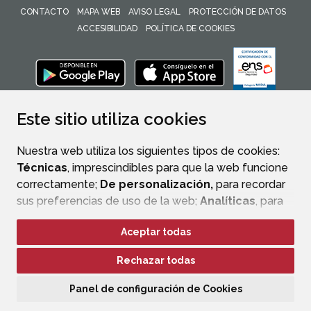
CONTACTO
MAPA WEB
AVISO LEGAL
PROTECCIÓN DE DATOS
ACCESIBILIDAD
POLÍTICA DE COOKIES
ENLACE 
Este sitio utiliza cookies
Nuestra web utiliza los siguientes tipos de cookies:
Técnicas
, imprescindibles para que la web funcione
correctamente;
De personalización,
para recordar
sus preferencias de uso de la web;
Analíticas
, para
mejorar el funcionamiento de la web y sus servicios.
Aceptar todas
Si acepta pulsando el botón
“Aceptar todas”
Rechazar todas
consideramos que acepta su uso. Si pulsa el botón
“Rechazar todas”
o continúa navegando sin realizar
Panel de configuración de Cookies
ninguna acción, se guardarán las cookies técnicas