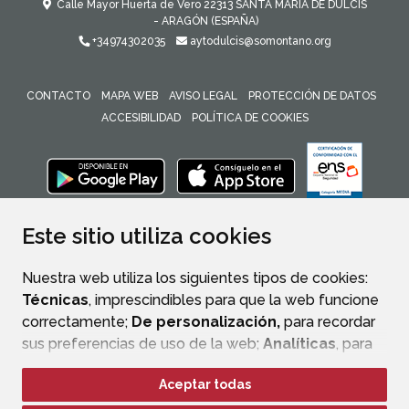
Calle Mayor Huerta de Vero
22313
SANTA MARÍA DE DULCIS
- ARAGÓN
(ESPAÑA)
+34974302035
aytodulcis@somontano.org
CONTACTO
MAPA WEB
AVISO LEGAL
PROTECCIÓN DE DATOS
ACCESIBILIDAD
POLÍTICA DE COOKIES
ENLACE 
Este sitio utiliza cookies
Nuestra web utiliza los siguientes tipos de cookies:
Técnicas
, imprescindibles para que la web funcione
correctamente;
De personalización,
para recordar
sus preferencias de uso de la web;
Analíticas
, para
mejorar el funcionamiento de la web y sus servicios.
Aceptar todas
Si acepta pulsando el botón
“Aceptar todas”