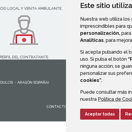
Este sitio utili
CIO LOCAL Y VENTA AMBULANTE
SERVICIOS SOCIALES
Nuestra web utiliza los
imprescindibles para q
personalización,
para 
Analíticas
, para mejora
Si acepta pulsando el 
PERFIL DEL CONTRATANTE
TRANSPARENCIA
uso. Si pulsa el botón
“
ninguna acción, se guar
personalizar sus prefe
cookies”.
 DULCIS
- ARAGÓN
(ESPAÑA)
Puede consultar más in
nuestra
Política de Coo
CONTACTO
MAPA WEB
AVISO LEGAL
PROTEC
Aceptar todas
Re