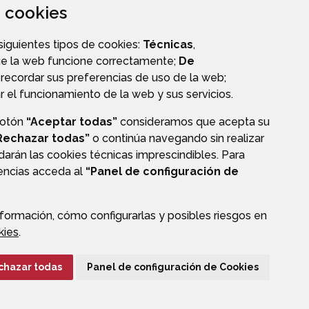
za cookies
DIRECTORIO TELEFÓNICO
 siguientes tipos de cookies:
Técnicas
,
ue la web funcione correctamente;
De
recordar sus preferencias de uso de la web;
r el funcionamiento de la web y sus servicios.
botón
“Aceptar todas”
consideramos que acepta su
VALIDACIÓN DE DOCUMENTOS
Rechazar todas”
o continúa navegando sin realizar
darán las cookies técnicas imprescindibles. Para
rencias acceda al
“Panel de configuración de
formación, cómo configurarlas y posibles riesgos en
kies
.
CIÓN DE DATOS
ACCESIBILIDAD
POLÍTICA DE COOKIES
chazar todas
Panel de configuración de Cookies
ENLACE EXTERNO A